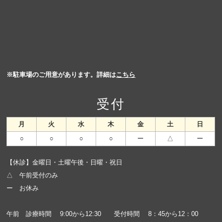
※駐車場のご用意があります。詳細は
こちら
受付
月
火
水
木
金
土
日
○
○
○
○
ー
△
ー
【休診】金曜日・土曜午後・日曜・祝日
△ 午前受付のみ
ー お休み
午前 診療時間 9:00から12:30 受付時間 8：45から12：00