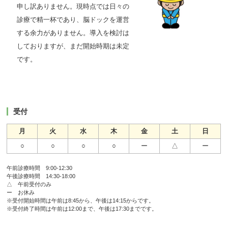
申し訳ありません。現時点では日々の
診療で精一杯であり、脳ドックを運営
する余力がありません。導入を検討は
しておりますが、まだ開始時期は未定
です。
受付
月
火
水
木
金
土
日
○
○
○
○
ー
△
ー
午前診療時間 9:00-12:30
午後診療時間 14:30-18:00
△ 午前受付のみ
ー お休み
※受付開始時間は午前は8:45から、午後は14:15からです。
※受付終了時間は午前は12:00まで、午後は17:30までです。