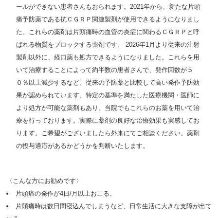
ールができない患者さんもおられます。2021年から、新たな片頭
痛予防薬である抗ＣＧＲＰ関連製剤が使用できるようになりまし
た。これらの薬剤は片頭痛時の血管の炎症に関わるＣＧＲＰと呼
ばれる物質をブロックする薬剤です。 2026年1月より従来の注射
製剤以外に、経口薬も処方できるようになりました。これらを用
いて治療することによって約半数の患者さんで、発作回数が５
０％以上減少するなど、従来の予防薬と比較して高い発作予防効
果が認められています。特定の基準を満たした医療機関・医師に
より処方が可能な薬剤もあり、当院でもこれらのお薬を用いて治
療を行っております。実際に薬剤の良好な治療効果も実感してお
ります。ご希望がございましたら外来にてご相談ください。薬剤
の投与適応があるかどうかを判断いたします。
〈こんな方にお勧めです〉
片頭痛の発作が4日/月以上おこる。
片頭痛時は数日間寝込んでしまうなど、日常生活に大きな支障が出て