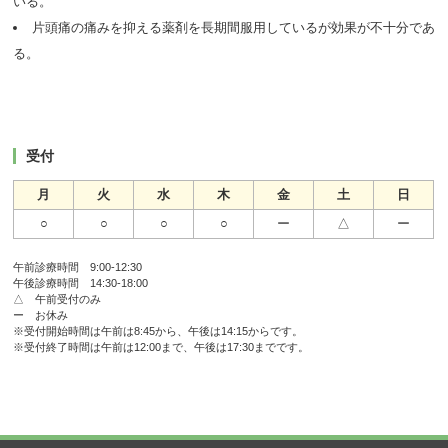
いる。
片頭痛の痛みを抑える薬剤を長期間服用しているが効果が不十分であ
る。
受付
月
火
水
木
金
土
日
○
○
○
○
ー
△
ー
午前診療時間 9:00-12:30
午後診療時間 14:30-18:00
△ 午前受付のみ
ー お休み
※受付開始時間は午前は8:45から、午後は14:15からです。
※受付終了時間は午前は12:00まで、午後は17:30までです。