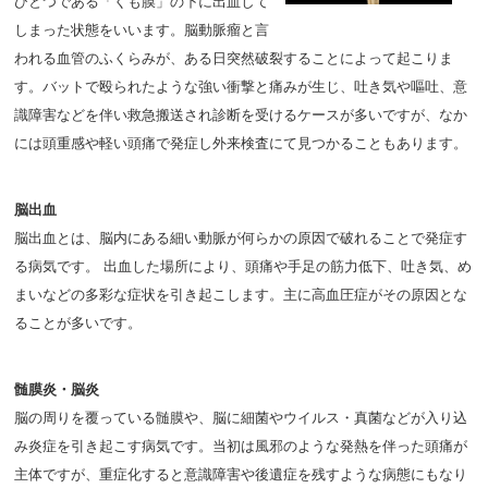
ひとつである「くも膜」の下に出血して
しまった状態をいいます。脳動脈瘤と言
われる血管のふくらみが、ある日突然破裂することによって起こりま
す。バットで殴られたような強い衝撃と痛みが生じ、吐き気や嘔吐、意
識障害などを伴い救急搬送され診断を受けるケースが多いですが、なか
には頭重感や軽い頭痛で発症し外来検査にて見つかることもあります。
脳出血
脳出血とは、脳内にある細い動脈が何らかの原因で破れることで発症す
る病気です。 出血した場所により、頭痛や手足の筋力低下、吐き気、め
まいなどの多彩な症状を引き起こします。主に高血圧症がその原因とな
ることが多いです。
髄膜炎・脳炎
脳の周りを覆っている髄膜や、脳に細菌やウイルス・真菌などが入り込
み炎症を引き起こす病気です。当初は風邪のような発熱を伴った頭痛が
主体ですが、重症化すると意識障害や後遺症を残すような病態にもなり